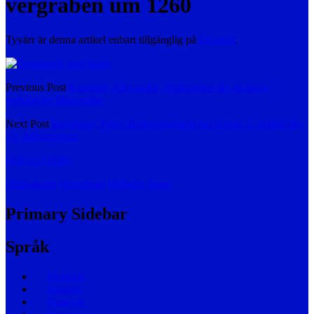
vergraben um 1260
Tyvärr är denna artikel enbart tillgänglig på
Deutsch
.
Previous Post
Kaestner, Alexander: Walkenried als sachsen-
gothaische Münzstätte
Next Post
Berghaus, Peter: Brakteatenfund bei Ülzen, 2. Hälfte des
13. Jahrhunderts
Heft 03 (1949)
Hildesheim
Münzfund
Wilhelm Jesse
Primary Sidebar
Språk
Deutsch
English
Français