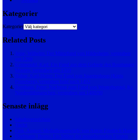
Svenska
Kategorier
Kategorier
Related Posts
Jesse, Wilhelm: Der Münzfund von Hildesheim, vergraben
um 1260
Kennepohl, Karl: Ein Fund aus dem Gebiete des Bourtanger
Moores, vergraben um 1310
Buhse, Karl-Heinz: Der Fund von Sparrieshoop (Kreis
Pinneberg), vergraben bald nach 1492
Berghaus, Peter: Nachtrag zum Fund von Westerborstel, Kr.
Norderdithmarschen, vergraben um 1480/90
Senaste inlägg
Inhaltsverzeichnis
Titelei
Fink, August: Medaillenentwürfe von Anton Friedrich Harms
Dorfmann, Bruno: Ein Stüber der possidierenden Fürsten