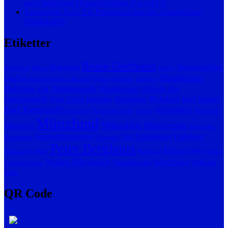
nach lübischem Doppelschilling-Typ (1613)
Kennepohl, Karl: Ein Präsenzzeichen des Osnabrücker
Domkapitels
Etiketter
Bruno Dorfmann
Brakteaten
Doppelschilling
Agrippiner
Bibow
Danzig
Hamburger
Dütchen
Erbach
Friedrich Bonhoff
Goslar
Gussform
Hamburg
Beiträge zur Numismatik
Hamburger Schule der
Numismatik
Holstein
Hans Ulrich Instinsky
Hildesheim
Josef Spiegel
Karl Kennepohl
Mecklenburg
Karolinger
Kleinasien
König
Lemgo
Medaillon
Münzfund
Münzstätte
Münzwesen
Mittelalter
Niederelbe
Norderdithmarschen
Otto Schulenburg
Paderborn
Niederlande
Odenwald
Peter Berghaus
Richard Ohly
Panionischer Bund
Rheinland
Sterling
Walter Hävernick
Westfalen
Westerborstel
Wilhelm
Theobald Bieder
Jesse
QR Code