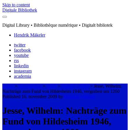
Skip to content
Digitale Bibliothek
Digital Library • Bibliothèque numérique • Digitalt bibliotek
Hendrik Mäkeler
twitter
facebook
youtube
rss
linkedin
instagram
academia
Home
>
Zeitschriften
>
HBN
>
Heft 03 (1949)
>
Jesse, Wilhelm:
Nachträge zum Fund von Hildesheim 1946, vergraben um 1260
Published 16. november 2009 by
Hendrik Mäkeler
Jesse, Wilhelm: Nachträge zum
Fund von Hildesheim 1946,