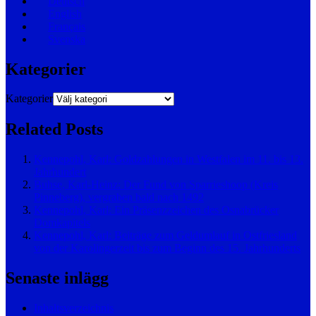
Deutsch
English
Français
Svenska
Kategorier
Kategorier
Related Posts
Kennepohl, Karl: Goldzahlungen in Westfalen im 11. bis 13.
Jahrhundert
Buhse, Karl-Heinz: Der Fund von Sparrieshoop (Kreis
Pinneberg), vergraben bald nach 1492
Kennepohl, Karl: Ein Präsenzzeichen des Osnabrücker
Domkapitels
Kennepohl, Karl: Beiträge zum Geldumlauf in Ostfriesland
von der Karolingerzeit bis zum Beginn des 15. Jahrhunderts
Senaste inlägg
Inhaltsverzeichnis