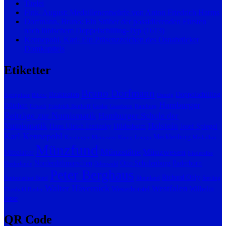
Titelei
Fink, August: Medaillenentwürfe von Anton Friedrich Harms
Dorfmann, Bruno: Ein Stüber der possidierenden Fürsten
nach lübischem Doppelschilling-Typ (1613)
Kennepohl, Karl: Ein Präsenzzeichen des Osnabrücker
Domkapitels
Etiketter
Bruno Dorfmann
Brakteaten
Doppelschilling
Agrippiner
Bibow
Danzig
Hamburger
Dütchen
Erbach
Friedrich Bonhoff
Goslar
Gussform
Hamburg
Beiträge zur Numismatik
Hamburger Schule der
Numismatik
Holstein
Hans Ulrich Instinsky
Hildesheim
Josef Spiegel
Karl Kennepohl
Mecklenburg
Karolinger
Kleinasien
König
Lemgo
Medaillon
Münzfund
Münzstätte
Münzwesen
Mittelalter
Niederelbe
Norderdithmarschen
Otto Schulenburg
Paderborn
Niederlande
Odenwald
Peter Berghaus
Richard Ohly
Panionischer Bund
Rheinland
Sterling
Walter Hävernick
Westfalen
Westerborstel
Wilhelm
Theobald Bieder
Jesse
QR Code