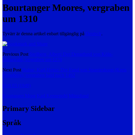
Bourtanger Moores, vergraben
um 1310
Tyvärr är denna artikel enbart tillgänglig på
Deutsch
.
Previous Post
Steilberg, Albert: Der Denarfund von Köln-
Dünnwald, vergraben um 1270
Next Post
Buhse, Karl-Heinz: Der Fund von Sparrieshoop (Kreis
Pinneberg), vergraben bald nach 1492
Heft 03 (1949)
Bourtanger Moor
Karl Kennepohl
Münzfund
Primary Sidebar
Språk