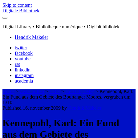
Skip to content
Digitale Bibliothek
Digital Library • Bibliothèque numérique • Digitalt bibliotek
Hendrik Mäkeler
twitter
facebook
youtube
rss
linkedin
instagram
academia
Home
>
Zeitschriften
>
HBN
>
Heft 03 (1949)
>
Kennepohl, Karl:
Ein Fund aus dem Gebiete des Bourtanger Moores, vergraben um
1310
Published 16. november 2009 by
Hendrik Mäkeler
Kennepohl, Karl: Ein Fund
aus dem Gebiete des