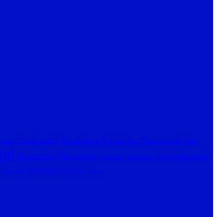
 zur Numismatik
Hamburger Schule der Numismatik
Hans
nd
Münzstätte
Münzwesen
Norderdithmarschen
Niederelbe
Niederlande
Westfalen
erborstel
Wilhelm Jesse