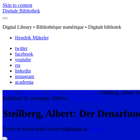
Skip to content
Digitale Bibliothek
Digital Library • Bibliothèque numérique • Digitalt bibliotek
Hendrik Mäkeler
twitter
facebook
youtube
rss
linkedin
instagram
academia
Home
>
Zeitschriften
>
HBN
>
Heft 03 (1949)
>
Steilberg, Albert:
Published 16. november 2009 by
Hendrik Mäkeler
Steilberg, Albert: Der Denarf
Tyvärr är denna artikel enbart tillgänglig på
Deutsch
.