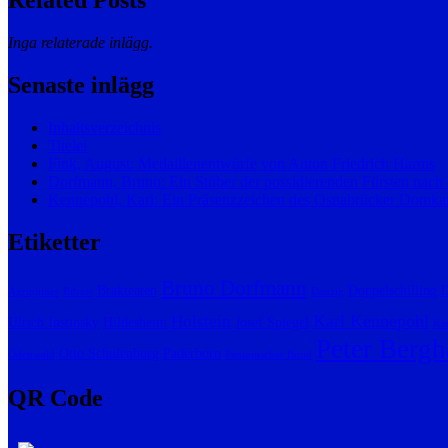
Related Posts
Inga relaterade inlägg.
Senaste inlägg
Inhaltsverzeichnis
Titelei
Fink, August: Medaillenentwürfe von Anton Friedrich Harms
Dorfmann, Bruno: Ein Stüber der possidierenden Fürsten nach
Kennepohl, Karl: Ein Präsenzzeichen des Osnabrücker Domkap
Etiketter
Bruno Dorfmann
Brakteaten
Doppelschilling
D
Agrippiner
Bibow
Danzig
Karl Kennepohl
Holstein
Ulrich Instinsky
Hildesheim
Josef Spiegel
Kar
Peter Bergh
Otto Schulenburg
Paderborn
Odenwald
Panionischer Bund
QR Code