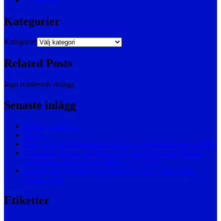
Svenska
Kategorier
Kategorier
Related Posts
Inga relaterade inlägg.
Senaste inlägg
Inhaltsverzeichnis
Titelei
Fink, August: Medaillenentwürfe von Anton Friedrich Harms
Dorfmann, Bruno: Ein Stüber der possidierenden Fürsten
nach lübischem Doppelschilling-Typ (1613)
Kennepohl, Karl: Ein Präsenzzeichen des Osnabrücker
Domkapitels
Etiketter