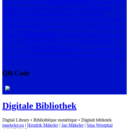
Bruno Dorfmann
Brakteaten
Doppelschilling
Agrippiner
Bibow
Danzig
Hamburger
Dütchen
Erbach
Friedrich Bonhoff
Goslar
Gussform
Hamburg
Beiträge zur Numismatik
Hamburger Schule der
Numismatik
Holstein
Hans Ulrich Instinsky
Hildesheim
Josef Spiegel
Karl Kennepohl
Mecklenburg
Karolinger
Kleinasien
König
Lemgo
Medaillon
Münzfund
Münzstätte
Münzwesen
Mittelalter
Niederelbe
Norderdithmarschen
Otto Schulenburg
Paderborn
Niederlande
Odenwald
Peter Berghaus
Richard Ohly
Panionischer Bund
Rheinland
Sterling
Walter Hävernick
Westfalen
Westerborstel
Wilhelm
Theobald Bieder
Jesse
QR Code
Digitale Bibliothek
Digital Library • Bibliothèque numérique • Digitalt bibliotek
maekeler.eu
|
Hendrik Mäkeler
|
Jan Mäkeler
|
Sina Westphal