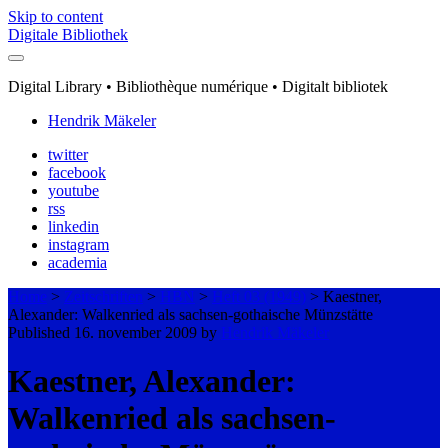
Skip to content
Digitale Bibliothek
Digital Library • Bibliothèque numérique • Digitalt bibliotek
Hendrik Mäkeler
twitter
facebook
youtube
rss
linkedin
instagram
academia
Home
>
Zeitschriften
>
HBN
>
Heft 03 (1949)
>
Kaestner,
Alexander: Walkenried als sachsen-gothaische Münzstätte
Published 16. november 2009 by
Hendrik Mäkeler
Kaestner, Alexander:
Walkenried als sachsen-