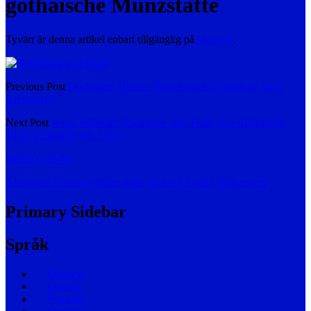
gothaische Münzstätte
Tyvärr är denna artikel enbart tillgänglig på
Deutsch
.
Previous Post
Dorfmann, Bruno: Norddeutsche Körtlinge nach
Kreuzertyp
Next Post
Jesse, Wilhelm: Nachträge zum Fund von Hildesheim
1946, vergraben um 1260
Heft 03 (1949)
Alexander Kaestner
Münzstätte
Sachsen-Gotha
Walkenried
Primary Sidebar
Språk
Deutsch
English
Français