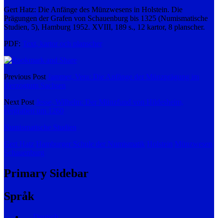
Gert Hatz: Die Anfänge des Münzwesens in Holstein. Die
Prägungen der Grafen von Schauenburg bis 1325 (Numismatische
Studien, 5), Hamburg 1952. XVIII, 189 s., 12 kartor, 8 planscher.
PDF:
Text, kartor och planscher
Previous Post
Jammer, Vera: Die Anfänge der Münzprägung im
Herzogtum Sachsen
Next Post
Jesse, Wilhelm: Der Münzfund von Hildesheim,
vergraben um 1260
Numismatische Studien
Gert Hatz
Hamburger Schule der Numismatik
Holstein
Münzwesen
Schauenburg
Primary Sidebar
Språk
Deutsch