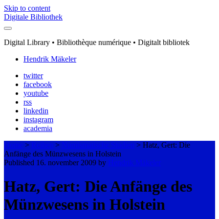
Skip to content
Digitale Bibliothek
Digital Library • Bibliothèque numérique • Digitalt bibliotek
Hendrik Mäkeler
twitter
facebook
youtube
rss
linkedin
instagram
academia
Home
>
Reihen
>
Numismatische Studien
>
Hatz, Gert: Die
Anfänge des Münzwesens in Holstein
Published 16. november 2009 by
Hendrik Mäkeler
Hatz, Gert: Die Anfänge des
Münzwesens in Holstein