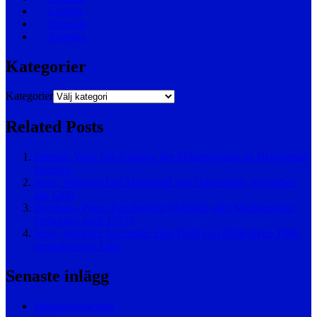
English
Français
Svenska
Kategorier
Kategorier
Related Posts
Jammer, Vera: Die Anfänge der Münzprägung im Herzogtum
Sachsen
Jesse, Wilhelm: Der Münzfund von Hildesheim, vergraben
um 1260
Berghaus, Peter: Fundbericht [Holstein oder Mecklenburg,
verborgen nach 1572]
Jesse, Wilhelm: Nachträge zum Fund von Hildesheim 1946,
vergraben um 1260
Senaste inlägg
Inhaltsverzeichnis