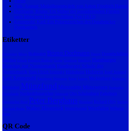
Titelei
Fink, August: Medaillenentwürfe von Anton Friedrich Harms
Dorfmann, Bruno: Ein Stüber der possidierenden Fürsten
nach lübischem Doppelschilling-Typ (1613)
Kennepohl, Karl: Ein Präsenzzeichen des Osnabrücker
Domkapitels
Etiketter
Bruno Dorfmann
Brakteaten
Doppelschilling
Agrippiner
Bibow
Danzig
Hamburger
Dütchen
Erbach
Friedrich Bonhoff
Goslar
Gussform
Hamburg
Beiträge zur Numismatik
Hamburger Schule der
Numismatik
Holstein
Hans Ulrich Instinsky
Hildesheim
Josef Spiegel
Karl Kennepohl
Mecklenburg
Karolinger
Kleinasien
König
Lemgo
Medaillon
Münzfund
Münzstätte
Münzwesen
Mittelalter
Niederelbe
Norderdithmarschen
Otto Schulenburg
Paderborn
Niederlande
Odenwald
Peter Berghaus
Richard Ohly
Panionischer Bund
Rheinland
Sterling
Walter Hävernick
Westfalen
Westerborstel
Wilhelm
Theobald Bieder
Jesse
QR Code