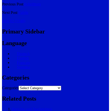
Previous Post
Schrifttum
Next Post
Tafeln
Heft 02 (1948)
Primary Sidebar
Language
Deutsch
English
Français
Svenska
Categories
Categories
Related Posts
Berichte und Nachrichten