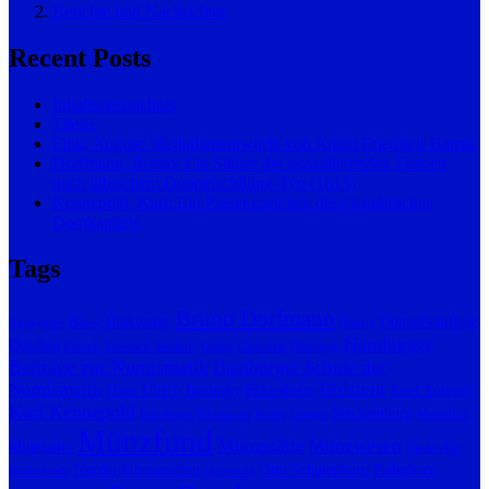
Berichte und Nachrichten
Recent Posts
Inhaltsverzeichnis
Titelei
Fink, August: Medaillenentwürfe von Anton Friedrich Harms
Dorfmann, Bruno: Ein Stüber der possidierenden Fürsten
nach lübischem Doppelschilling-Typ (1613)
Kennepohl, Karl: Ein Präsenzzeichen des Osnabrücker
Domkapitels
Tags
Bruno Dorfmann
Brakteaten
Doppelschilling
Agrippiner
Bibow
Danzig
Hamburger
Dütchen
Erbach
Friedrich Bonhoff
Goslar
Gussform
Hamburg
Beiträge zur Numismatik
Hamburger Schule der
Numismatik
Holstein
Hans Ulrich Instinsky
Hildesheim
Josef Spiegel
Karl Kennepohl
Mecklenburg
Karolinger
Kleinasien
König
Lemgo
Medaillon
Münzfund
Münzstätte
Münzwesen
Mittelalter
Niederelbe
Norderdithmarschen
Otto Schulenburg
Paderborn
Niederlande
Odenwald