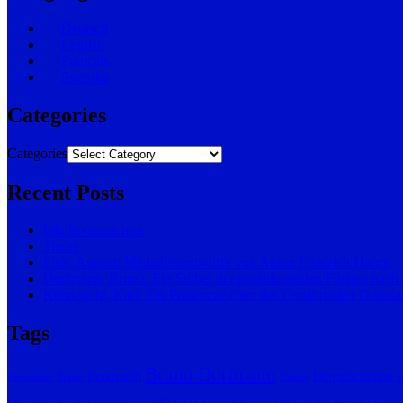
Deutsch
English
Français
Svenska
Categories
Categories
Recent Posts
Inhaltsverzeichnis
Titelei
Fink, August: Medaillenentwürfe von Anton Friedrich Harms
Dorfmann, Bruno: Ein Stüber der possidierenden Fürsten nach
Kennepohl, Karl: Ein Präsenzzeichen des Osnabrücker Domkap
Tags
Bruno Dorfmann
Brakteaten
Doppelschilling
D
Agrippiner
Bibow
Danzig