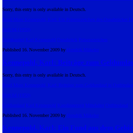
Sorry, this entry is only available in Deutsch.
Read More
Kennepohl, Karl: Ein Präsenzzeichen des Osnabrücker D
Heft 04 (1950)
Domkapitel
Karl Kennepohl
Osnabrück
Präsenzzeichen
Published 16. November 2009 by
Hendrik Mäkeler
Kennepohl, Karl: Beiträge zum Geldumlauf
Sorry, this entry is only available in Deutsch.
Read More
Kennepohl, Karl: Beiträge zum Geldumlauf in Ostfrieslan
Heft 04 (1950)
Geldumlauf
Karl Kennepohl
Karolingerzeit
Mittelalter
Ostfriesland
Published 16. November 2009 by
Hendrik Mäkeler
Kennepohl, Karl: Ein Fund aus dem Gebie