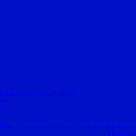
 lübischem Doppelschilling-Typ (1613)
itels
Hamburger Beiträge
ütchen
Erbach
Friedrich Bonhoff
Goslar
Gussform
Hamburg
Münzfu