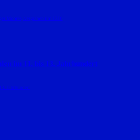
nger Moores, vergraben um 1310
len im 11. bis 13. Jahrhundert
13. Jahrhundert