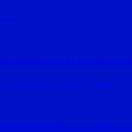
omkapitels
 in Ostfriesland von der Karolingerzeit bi
d von der Karolingerzeit bis zum Beginn des 15. Jahrhunderts
te des Bourtanger Moores, vergraben um 1