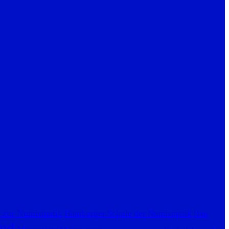
 zur Numismatik
Hamburger Schule der Numismatik
Hans
nd