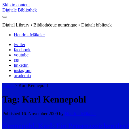
Skip to content
Digitale Bibliothek
Digital Library • Bibliothèque numérique • Digitalt bibliotek
Hendrik Mäkeler
twitter
facebook
youtube
rss
linkedin
instagram
academia
Home
>
Karl Kennepohl
Tag: Karl Kennepohl
Published 16. November 2009 by
Hendrik Mäkeler
Kennepohl, Karl: Ein Präsenzzeichen des