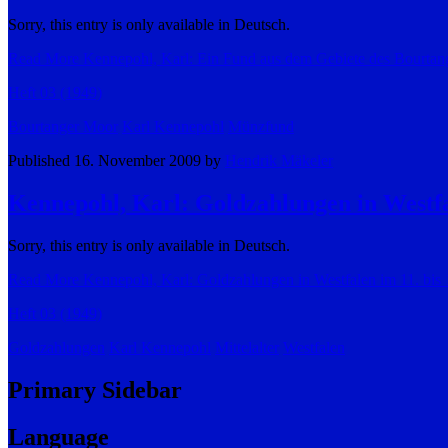
Sorry, this entry is only available in Deutsch.
Read More
Kennepohl, Karl: Ein Fund aus dem Gebiete des Bourta
Heft 03 (1949)
Bourtanger Moor
Karl Kennepohl
Münzfund
Published 16. November 2009 by
Hendrik Mäkeler
Kennepohl, Karl: Goldzahlungen in Westfa
Sorry, this entry is only available in Deutsch.
Read More
Kennepohl, Karl: Goldzahlungen in Westfalen im 11. bis 
Heft 03 (1949)
Goldzahlungen
Karl Kennepohl
Mittelalter
Westfalen
Primary Sidebar
Language