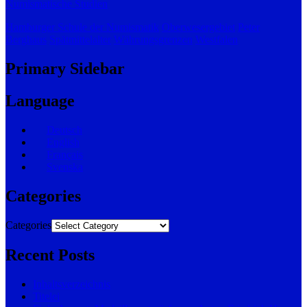
Numismatische Studien
Hamburger Schule der Numismatik
Oberwesergebiet
Peter
Berghaus
Spätmittelalter
Währungsgrenzen
Westfalen
Primary Sidebar
Language
Deutsch
English
Français
Svenska
Categories
Categories
Recent Posts
Inhaltsverzeichnis
Titelei