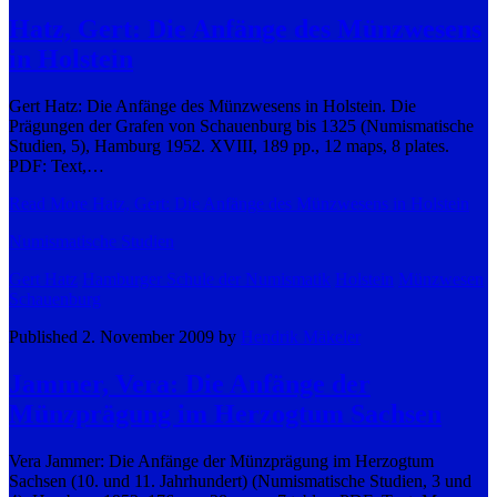
Hatz, Gert: Die Anfänge des Münzwesens
in Holstein
Gert Hatz: Die Anfänge des Münzwesens in Holstein. Die
Prägungen der Grafen von Schauenburg bis 1325 (Numismatische
Studien, 5), Hamburg 1952. XVIII, 189 pp., 12 maps, 8 plates.
PDF: Text,…
Read More
Hatz, Gert: Die Anfänge des Münzwesens in Holstein
Numismatische Studien
Gert Hatz
Hamburger Schule der Numismatik
Holstein
Münzwesen
Schauenburg
Published 2. November 2009 by
Hendrik Mäkeler
Jammer, Vera: Die Anfänge der
Münzprägung im Herzogtum Sachsen
Vera Jammer: Die Anfänge der Münzprägung im Herzogtum
Sachsen (10. und 11. Jahrhundert) (Numismatische Studien, 3 und