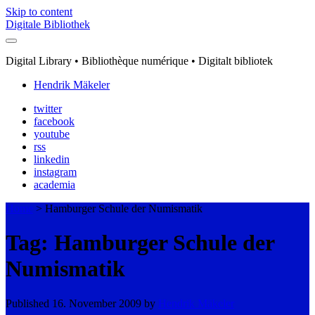
Skip to content
Digitale Bibliothek
Digital Library • Bibliothèque numérique • Digitalt bibliotek
Hendrik Mäkeler
twitter
facebook
youtube
rss
linkedin
instagram
academia
Home
>
Hamburger Schule der Numismatik
Tag: Hamburger Schule der
Numismatik
Published 16. November 2009 by
Hendrik Mäkeler