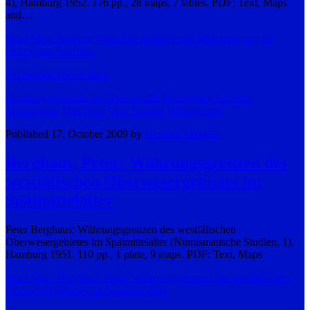
4), Hamburg 1952. 176 pp., 28 maps, 7 tables. PDF: Text, Maps
and…
Read More
Jammer, Vera: Die Anfänge der Münzprägung im
Herzogtum Sachsen
Numismatische Studien
Hamburger Schule der Numismatik
Herzogtum Sachsen
Münzwesen
Vera Hatz
Vera Jammer
Wikingerzeit
Published 17. October 2009 by
Hendrik Mäkeler
Berghaus, Peter: Währungsgrenzen des
westfälischen Oberwesergebietes im
Spätmittelalter
Peter Berghaus: Währungsgrenzen des westfälischen
Oberwesergebietes im Spätmittelalter (Numismatische Studien, 1),
Hamburg 1951. 110 pp., 1 plate, 9 maps. PDF: Text, Maps
Read More
Berghaus, Peter: Währungsgrenzen des westfälischen
Oberwesergebietes im Spätmittelalter