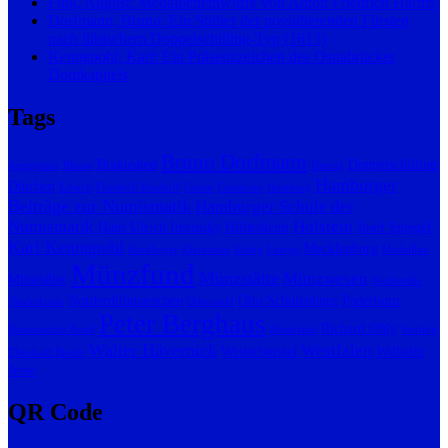
Fink, August: Medaillenentwürfe von Anton Friedrich Harms
Dorfmann, Bruno: Ein Stüber der possidierenden Fürsten
nach lübischem Doppelschilling-Typ (1613)
Kennepohl, Karl: Ein Präsenzzeichen des Osnabrücker
Domkapitels
Tags
Bruno Dorfmann
Brakteaten
Doppelschilling
Agrippiner
Bibow
Danzig
Hamburger
Dütchen
Erbach
Friedrich Bonhoff
Goslar
Gussform
Hamburg
Beiträge zur Numismatik
Hamburger Schule der
Numismatik
Holstein
Hans Ulrich Instinsky
Hildesheim
Josef Spiegel
Karl Kennepohl
Mecklenburg
Karolinger
Kleinasien
König
Lemgo
Medaillon
Münzfund
Münzstätte
Münzwesen
Mittelalter
Niederelbe
Norderdithmarschen
Otto Schulenburg
Paderborn
Niederlande
Odenwald
Peter Berghaus
Richard Ohly
Panionischer Bund
Rheinland
Sterling
Walter Hävernick
Westfalen
Westerborstel
Wilhelm
Theobald Bieder
Jesse
QR Code