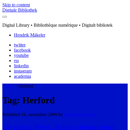
Skip to content
Digitale Bibliothek
Digital Library • Bibliothèque numérique • Digitalt bibliotek
Hendrik Mäkeler
twitter
facebook
youtube
rss
linkedin
instagram
academia
Home
>
Herford
Tag: Herford
Published 16. november 2009 by
Hendrik Mäkeler
Berghaus, Peter: Reiserechnung einer