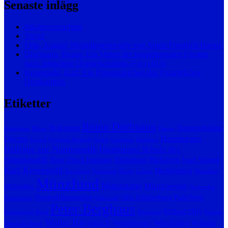
Senaste inlägg
Inhaltsverzeichnis
Titelei
Fink, August: Medaillenentwürfe von Anton Friedrich Harms
Dorfmann, Bruno: Ein Stüber der possidierenden Fürsten
nach lübischem Doppelschilling-Typ (1613)
Kennepohl, Karl: Ein Präsenzzeichen des Osnabrücker
Domkapitels
Etiketter
Bruno Dorfmann
Brakteaten
Doppelschilling
Agrippiner
Bibow
Danzig
Hamburger
Dütchen
Erbach
Friedrich Bonhoff
Goslar
Gussform
Hamburg
Beiträge zur Numismatik
Hamburger Schule der
Numismatik
Holstein
Hans Ulrich Instinsky
Hildesheim
Josef Spiegel
Karl Kennepohl
Mecklenburg
Karolinger
Kleinasien
König
Lemgo
Medaillon
Münzfund
Münzstätte
Münzwesen
Mittelalter
Niederelbe
Norderdithmarschen
Otto Schulenburg
Paderborn
Niederlande
Odenwald
Peter Berghaus
Richard Ohly
Panionischer Bund
Rheinland
Sterling
Walter Hävernick
Westfalen
Westerborstel
Wilhelm
Theobald Bieder