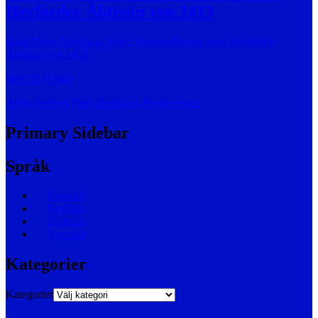
Herforder Äbtissin von 1413
Read More
Berghaus, Peter: Reiserechnung einer Herforder
Äbtissin von 1413
Heft 02 (1948)
Abtei
Herford
Peter Berghaus
Rechnungen
Primary Sidebar
Språk
Deutsch
English
Français
Svenska
Kategorier
Kategorier