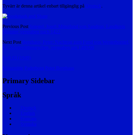
Tyvärr är denna artikel enbart tillgänglig på
Deutsch
.
Previous Post
Spiegel, Josef: Münzfund von Sandrup, Landkreis
Münster, vergraben nach 1422
Next Post
Berghaus, Peter: Nachtrag zum Fund von Westerborstel,
Kr. Norderdithmarschen, vergraben um 1480/90
Heft 03 (1949)
Münzstätte
Paderborn
Peter Berghaus
Primary Sidebar
Språk
Deutsch
English
Français
Svenska