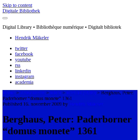
Skip to content
Digitale Bibliothek
Digital Library • Bibliothèque numérique • Digitalt bibliotek
Hendrik Mäkeler
twitter
facebook
youtube
rss
linkedin
instagram
academia
Home
>
Zeitschriften
>
HBN
>
Heft 03 (1949)
>
Berghaus, Peter:
Paderborner “domus monete” 1361
Published 16. november 2009 by
Hendrik Mäkeler
Berghaus, Peter: Paderborner
“domus monete” 1361