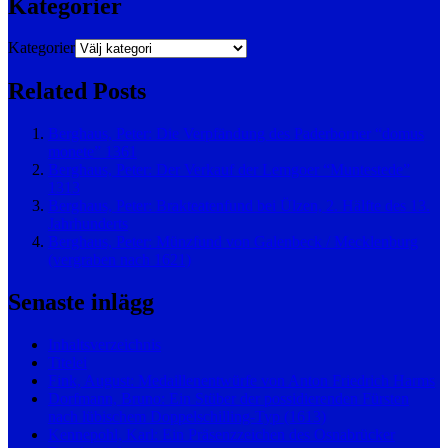
Kategorier
Kategorier
Related Posts
Berghaus, Peter: Die Verpfändung des Paderborner “domus
monete” 1361
Berghaus, Peter: Der Verkauf der Lemgoer “Muntestede”
1313
Berghaus, Peter: Brakteatenfund bei Ülzen, 2. Hälfte des 13.
Jahrhunderts
Berghaus, Peter: Münzfund von Galenbeck / Mecklenburg
(vergraben nach 1621)
Senaste inlägg
Inhaltsverzeichnis
Titelei
Fink, August: Medaillenentwürfe von Anton Friedrich Harms
Dorfmann, Bruno: Ein Stüber der possidierenden Fürsten
nach lübischem Doppelschilling-Typ (1613)
Kennepohl, Karl: Ein Präsenzzeichen des Osnabrücker