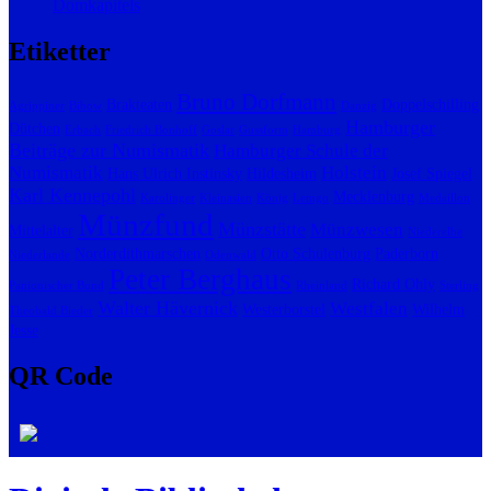
Domkapitels
Etiketter
Bruno Dorfmann
Brakteaten
Doppelschilling
Agrippiner
Bibow
Danzig
Hamburger
Dütchen
Erbach
Friedrich Bonhoff
Goslar
Gussform
Hamburg
Beiträge zur Numismatik
Hamburger Schule der
Numismatik
Holstein
Hans Ulrich Instinsky
Hildesheim
Josef Spiegel
Karl Kennepohl
Mecklenburg
Karolinger
Kleinasien
König
Lemgo
Medaillon
Münzfund
Münzstätte
Münzwesen
Mittelalter
Niederelbe
Norderdithmarschen
Otto Schulenburg
Paderborn
Niederlande
Odenwald
Peter Berghaus
Richard Ohly
Panionischer Bund
Rheinland
Sterling
Walter Hävernick
Westfalen
Westerborstel
Wilhelm
Theobald Bieder
Jesse
QR Code