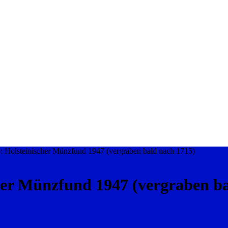
: Holsteinischer Münzfund 1947 (vergraben bald nach 1715)
her Münzfund 1947 (vergraben ba