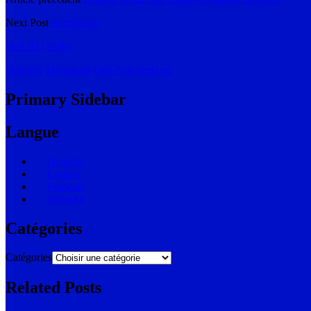
Next Post
Schrifttum
Heft 02 (1948)
Holstein
Münzfund
Otto Schulenburg
Primary Sidebar
Langue
Deutsch
English
Français
Svenska
Catégories
Catégories
Related Posts