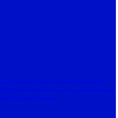
 zur Numismatik
Hamburger Schule der Numismatik
Hans
nd
Münzstätte
Münzwesen
Norderdithmarschen
Niederelbe
Niederlande
Westfalen
erborstel
Wilhelm Jesse