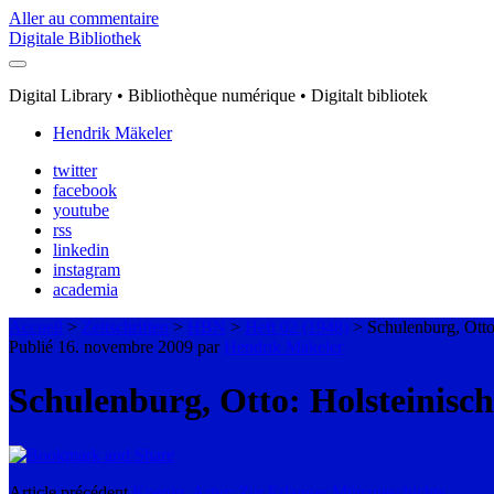
Aller au commentaire
Digitale Bibliothek
Digital Library • Bibliothèque numérique • Digitalt bibliotek
Hendrik Mäkeler
twitter
facebook
youtube
rss
linkedin
instagram
academia
Accueil
>
Zeitschriften
>
HBN
>
Heft 02 (1948)
>
Schulenburg, Otto
Publié 16. novembre 2009 par
Hendrik Mäkeler
Schulenburg, Otto: Holsteinisc
Article précédent
Koenig, Artur: Zur Erlanger Münzgeschichte