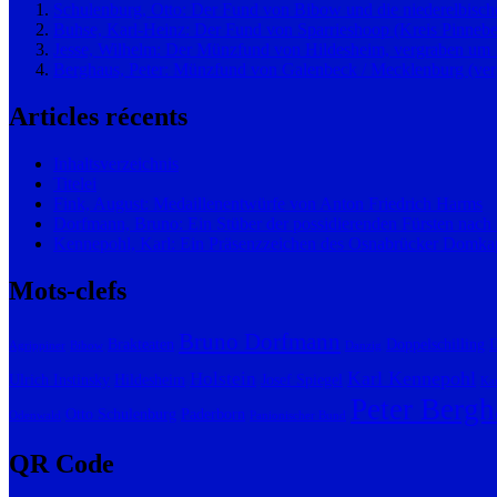
Schulenburg, Otto: Der Fund von Bibow und die niederelbisch
Buhse, Karl-Heinz: Der Fund von Sparrieshoop (Kreis Pinnebe
Jesse, Wilhelm: Der Münzfund von Hildesheim, vergraben um
Berghaus, Peter: Münzfund von Galenbeck / Mecklenburg (ver
Articles récents
Inhaltsverzeichnis
Titelei
Fink, August: Medaillenentwürfe von Anton Friedrich Harms
Dorfmann, Bruno: Ein Stüber der possidierenden Fürsten nach
Kennepohl, Karl: Ein Präsenzzeichen des Osnabrücker Domkap
Mots-clefs
Bruno Dorfmann
Brakteaten
Doppelschilling
D
Agrippiner
Bibow
Danzig
Karl Kennepohl
Holstein
Ulrich Instinsky
Hildesheim
Josef Spiegel
Kar
Peter Bergh
Otto Schulenburg
Paderborn
Odenwald
Panionischer Bund
QR Code