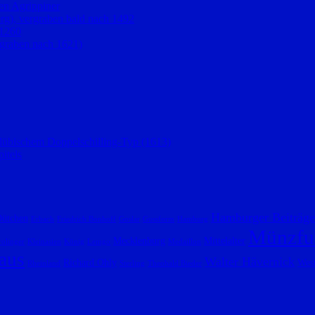
en Agrippiner
rg), vergraben bald nach 1492
 1260
graben nach 1621)
 lübischem Doppelschilling-Typ (1613)
itels
Hamburger Beiträge
ütchen
Erbach
Friedrich Bonhoff
Goslar
Gussform
Hamburg
Münzfu
Mecklenburg
Mittelalter
olinger
Kleinasien
König
Lemgo
Medaillon
aus
Walter Hävernick
Richard Ohly
West
Rheinland
Sterling
Theobald Bieder