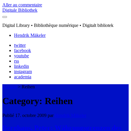
Aller au commentaire
Digitale Bibliothek
Digital Library • Bibliothèque numérique • Digitalt bibliotek
Hendrik Mäkeler
twitter
facebook
youtube
rss
linkedin
instagram
academia
Accueil
>
Reihen
Category: Reihen
Publié 17. octobre 2009 par
Hendrik Mäkeler
Berghaus, Peter: Währungsgrenzen des