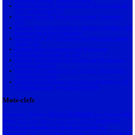
Norderdithmarschen, vergraben 1480/90
Berghaus, Peter: Der Turnosenfund von Oberveischede, Kr.
Olpe, vergraben um 1378
Berghaus, Peter: Der Verkauf der Lemgoer “Muntestede”
1313
Berghaus, Peter: Die Perioden des Sterlings in Westfalen, dem
Rheinland und in den Niederlanden
Berghaus, Peter: Die Verpfändung des Paderborner “domus
monete” 1361
Berghaus, Peter: Escherhausen und Nienburg als
Falschmünzerwerkstätten um 1441
Berghaus, Peter: Fundbericht [Holstein oder Mecklenburg,
verborgen nach 1572]
Berghaus, Peter: Münzfund von Galenbeck / Mecklenburg
(vergraben nach 1621)
Berghaus, Peter: Nachtrag zum Fund von Westerborstel, Kr.
Norderdithmarschen, vergraben um 1480/90
Mots-clefs
Bruno Dorfmann
Brakteaten
Doppelschilling
Agrippiner
Bibow
Danzig
Hamburger
Dütchen
Erbach
Friedrich Bonhoff
Goslar
Gussform
Hamburg
Beiträge zur Numismatik
Hamburger Schule der
Numismatik
Holstein
Hans Ulrich Instinsky
Hildesheim
Josef Spiegel