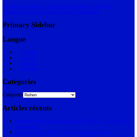
Hamburger Schule der Numismatik
Herzogtum Sachsen
Münzwesen
Vera Hatz
Vera Jammer
Wikingerzeit
Primary Sidebar
Langue
Deutsch
English
Français
Svenska
Catégories
Catégories
Articles récents
Berghaus, Peter: Brakteatenfund bei Ülzen, 2. Hälfte des 13.
Jahrhunderts
Berghaus, Peter: Der Fund von Westerborstel, Kr.