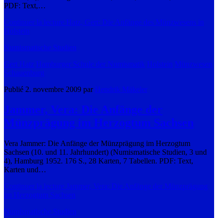
PDF: Text,…
Continuer la lecture
Hatz, Gert: Die Anfänge des Münzwesens in
Holstein
Numismatische Studien
Gert Hatz
Hamburger Schule der Numismatik
Holstein
Münzwesen
Schauenburg
Publié 2. novembre 2009 par
Hendrik Mäkeler
Jammer, Vera: Die Anfänge der
Münzprägung im Herzogtum Sachsen
Vera Jammer: Die Anfänge der Münzprägung im Herzogtum
Sachsen (10. und 11. Jahrhundert) (Numismatische Studien, 3 und
4), Hamburg 1952. 176 S., 28 Karten, 7 Tabellen. PDF: Text,
Karten und…
Continuer la lecture
Jammer, Vera: Die Anfänge der Münzprägung
im Herzogtum Sachsen
Numismatische Studien