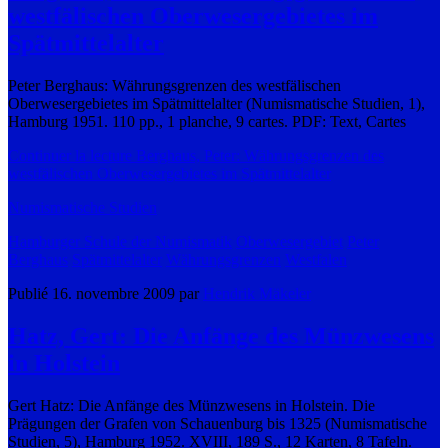
westfälischen Oberwesergebietes im
Spätmittelalter
Peter Berghaus: Währungsgrenzen des westfälischen
Oberwesergebietes im Spätmittelalter (Numismatische Studien, 1),
Hamburg 1951. 110 pp., 1 planche, 9 cartes. PDF: Text, Cartes
Continuer la lecture
Berghaus, Peter: Währungsgrenzen des
westfälischen Oberwesergebietes im Spätmittelalter
Numismatische Studien
Hamburger Schule der Numismatik
Oberwesergebiet
Peter
Berghaus
Spätmittelalter
Währungsgrenzen
Westfalen
Publié 16. novembre 2009 par
Hendrik Mäkeler
Hatz, Gert: Die Anfänge des Münzwesens
in Holstein
Gert Hatz: Die Anfänge des Münzwesens in Holstein. Die
Prägungen der Grafen von Schauenburg bis 1325 (Numismatische
Studien, 5), Hamburg 1952. XVIII, 189 S., 12 Karten, 8 Tafeln.